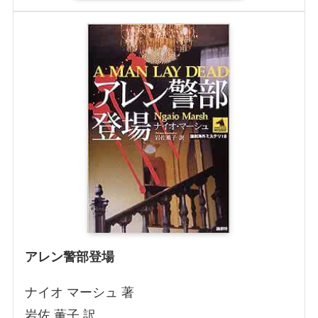
アレン警部登場
ナイオ マーシュ 著
岩佐 薫子 訳