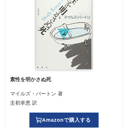
素性を明かさぬ死
マイルズ・バートン 著
圭初幸恵 訳
Amazonで購入する